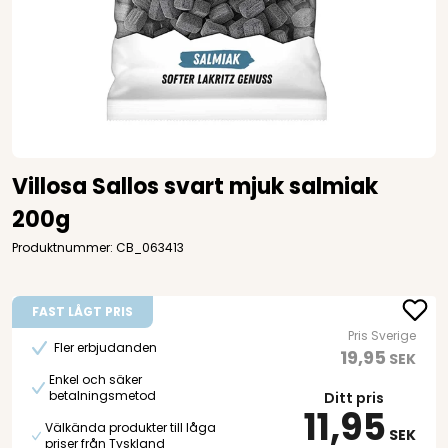
Villosa Sallos svart mjuk salmiak
200g
Produktnummer: CB_063413
FAST LÅGT PRIS
Pris Sverige
Fler erbjudanden
19,95
SEK
Enkel och säker
betalningsmetod
Ditt pris
11,95
Välkända produkter till låga
SEK
priser från Tyskland