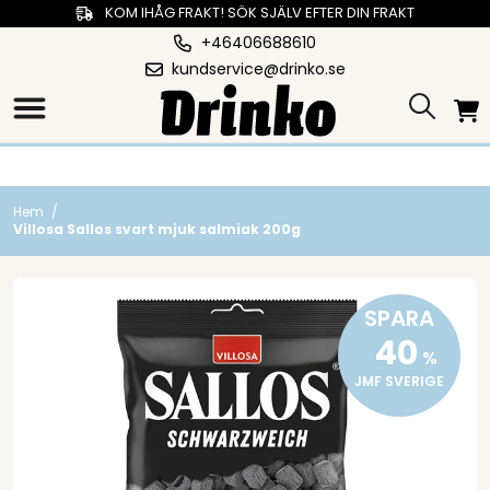
KOM IHÅG FRAKT! SÖK SJÄLV EFTER DIN FRAKT
+46406688610
kundservice@drinko.se
Hem
/
Villosa Sallos svart mjuk salmiak 200g
SPARA
40
%
JMF SVERIGE