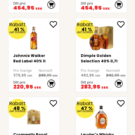
Ditt pris
Ditt pris
454,95
454,95
SEK
SEK
Rabatt
Rabatt
41
%
41
%
JMF SVERIGE
JMF SVERIGE
Johnnie Walker
Dimple Golden
Red Label 40% 1l
Selection 40% 0,7l
Pris Sverige
Normallt
Pris Sverige
Normallt
375,95
238,95
482,95
342,95
pris
pris
SEK
SEK
SEK
SEK
Ditt pris
Ditt pris
220,95
283,95
SEK
SEK
Rabatt
Rabatt
48
%
47
%
JMF SVERIGE
JMF SVERIGE
Cromwells Royal
Lauder's Whisky