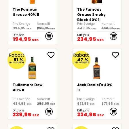
The Famous
The Famous
Grouse 40% 1l
Grouse Smoky
Black 40% 1l
Pris Sverige
Normallt
Pris Sverige
Normallt
394,95
226,95
449,95
264,95
pris
pris
SEK
SEK
SEK
SEK
Ditt pris
Ditt pris
194,95
234,95
SEK
SEK
Rabatt
Rabatt
51
%
47
%
JMF SVERIGE
JMF SVERIGE
Tullamore Dew
Jack Daniel's 40%
40% 1l
1l
Pris Sverige
Normallt
Pris Sverige
Normallt
484,95
255,95
631,95
371,95
pris
pris
SEK
SEK
SEK
SEK
Ditt pris
Ditt pris
239,95
334,95
SEK
SEK