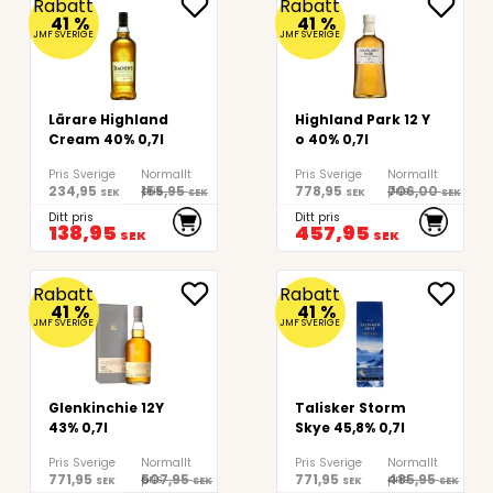
Rabatt
Rabatt
41
%
41
%
JMF SVERIGE
JMF SVERIGE
Lärare Highland
Highland Park 12 Y
Cream 40% 0,7l
o 40% 0,7l
Pris Sverige
Normallt
Pris Sverige
Normallt
234,95
155,95
778,95
706,00
pris
pris
SEK
SEK
SEK
SEK
Ditt pris
Ditt pris
138,95
457,95
SEK
SEK
Rabatt
Rabatt
41
%
41
%
JMF SVERIGE
JMF SVERIGE
Glenkinchie 12Y
Talisker Storm
43% 0,7l
Skye 45,8% 0,7l
Pris Sverige
Normallt
Pris Sverige
Normallt
771,95
507,95
771,95
485,95
pris
pris
SEK
SEK
SEK
SEK