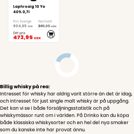
Laphroaig 10 Yo
40% 0,7l
Pris Sverige
Normallt
804,95
591,95
pris
SEK
SEK
Ditt pris
473,95
SEK
Billig whisky på rea:
Intresset för whisky har aldrig varit större än det är idag,
och intresset för just single malt whisky är på uppgång.
Det kan vi se i både försäljningsstatistik och på
whiskymässor runt om i världen. På Drinko kan du köpa
både klassiska whiskysorter och en hel del nya smaker
som du kanske inte har provat ännu.