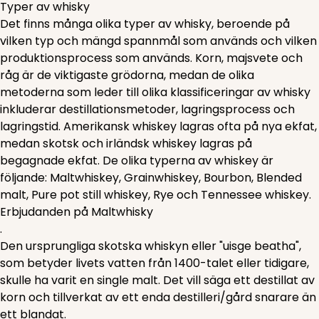
Typer av whisky
Det finns många olika typer av whisky, beroende på
vilken typ och mängd spannmål som används och vilken
produktionsprocess som används. Korn, majsvete och
råg är de viktigaste grödorna, medan de olika
metoderna som leder till olika klassificeringar av whisky
inkluderar destillationsmetoder, lagringsprocess och
lagringstid. Amerikansk whiskey lagras ofta på nya ekfat,
medan skotsk och irländsk whiskey lagras på
begagnade ekfat. De olika typerna av whiskey är
följande: Maltwhiskey, Grainwhiskey, Bourbon, Blended
malt, Pure pot still whiskey, Rye och Tennessee whiskey.
Erbjudanden på Maltwhisky
.
Den ursprungliga skotska whiskyn eller "uisge beatha",
som betyder livets vatten från 1400-talet eller tidigare,
skulle ha varit en single malt. Det vill säga ett destillat av
korn och tillverkat av ett enda destilleri/gård snarare än
ett blandat.