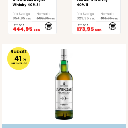
Whisky 40% 3l
40% 1l
Pris Sverige
Normallt
Pris Sverige
Normallt
854,95
502,95
329,95
193,95
pris
pris
SEK
SEK
SEK
SEK
Ditt pris
Ditt pris
444,95
173,95
SEK
SEK
Rabatt
41
%
JMF SVERIGE