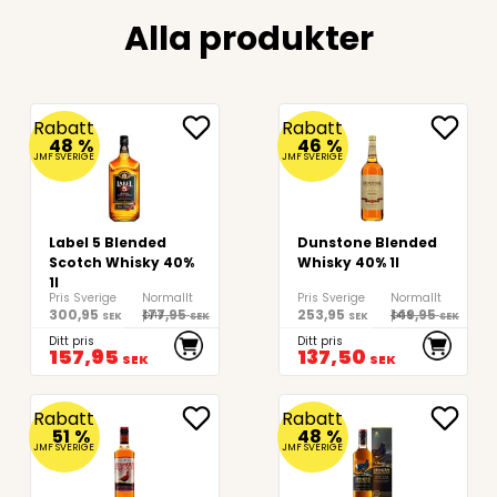
Alla produkter
Rabatt
Rabatt
48
%
46
%
JMF SVERIGE
JMF SVERIGE
Label 5 Blended
Dunstone Blended
Scotch Whisky 40%
Whisky 40% 1l
1l
Pris Sverige
Normallt
Pris Sverige
Normallt
300,95
177,95
253,95
149,95
pris
pris
SEK
SEK
SEK
SEK
Ditt pris
Ditt pris
157,95
137,50
SEK
SEK
Rabatt
Rabatt
51
%
48
%
JMF SVERIGE
JMF SVERIGE