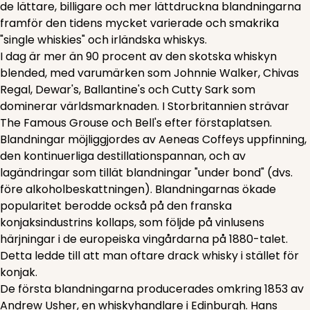
de lättare, billigare och mer lättdruckna blandningarna
framför den tidens mycket varierade och smakrika
"single whiskies" och irländska whiskys.
I dag är mer än 90 procent av den skotska whiskyn
blended, med varumärken som Johnnie Walker, Chivas
Regal, Dewar's, Ballantine's och Cutty Sark som
dominerar världsmarknaden. I Storbritannien strävar
The Famous Grouse och Bell's efter förstaplatsen.
Blandningar möjliggjordes av Aeneas Coffeys uppfinning,
den kontinuerliga destillationspannan, och av
lagändringar som tillät blandningar "under bond" (dvs.
före alkoholbeskattningen). Blandningarnas ökade
popularitet berodde också på den franska
konjaksindustrins kollaps, som följde på vinlusens
härjningar i de europeiska vingårdarna på 1880-talet.
Detta ledde till att man oftare drack whisky i stället för
konjak.
De första blandningarna producerades omkring 1853 av
Andrew Usher, en whiskyhandlare i Edinburgh. Hans