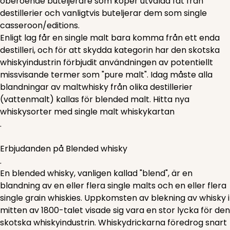
oberoende buteljerare som köper utvalda fat från
destillerier och vanligtvis buteljerar dem som single
casseroon/editions.
Enligt lag får en single malt bara komma från ett enda
destilleri, och för att skydda kategorin har den skotska
whiskyindustrin förbjudit användningen av potentiellt
missvisande termer som "pure malt". Idag måste alla
blandningar av maltwhisky från olika destillerier
(vattenmalt) kallas för blended malt. Hitta nya
whiskysorter med single malt whiskykartan
.
Erbjudanden på Blended whisky
.
En blended whisky, vanligen kallad "blend", är en
blandning av en eller flera single malts och en eller flera
single grain whiskies. Uppkomsten av blekning av whisky i
mitten av 1800-talet visade sig vara en stor lycka för den
skotska whiskyindustrin. Whiskydrickarna föredrog snart