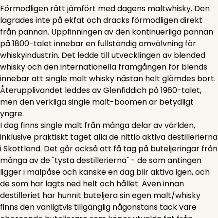
Förmodligen rätt jämfört med dagens maltwhisky. Den
lagrades inte på ekfat och dracks förmodligen direkt
från pannan. Uppfinningen av den kontinuerliga pannan
på 1800-talet innebar en fullständig omvälvning för
whiskyindustrin. Det ledde till utvecklingen av blended
whisky och den internationella framgången för blends
innebar att single malt whisky nästan helt glömdes bort.
Återupplivandet leddes av Glenfiddich på 1960-talet,
men den verkliga single malt-boomen är betydligt
yngre.
I dag finns single malt från många delar av världen,
inklusive praktiskt taget alla de nittio aktiva destillerierna
i Skottland. Det går också att få tag på buteljeringar från
många av de "tysta destillerierna" - de som antingen
ligger i malpåse och kanske en dag blir aktiva igen, och
de som har lagts ned helt och hållet. Även innan
destilleriet har hunnit buteljera sin egen malt/whisky
finns den vanligtvis tillgänglig någonstans tack vare