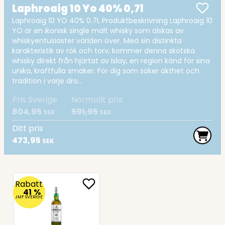
Laphroaig 10 Yo 40% 0,7l
Laphroaig 10 YO 40% 0.7L Produktbeskrivning Laphroaig 10
YO är en ikonisk single malt whisky som älskas av
whiskyentusiaster världen över. Med sin distinkta
karakteristik av rök och torv, kommer denna skotska
whisky direkt från hjärtat av Islay, en region känd för sina
unika, kraftfulla smaker. För dig som söker äkthet och
tradition i varje dro...
Pris Sverige
Normallt pris
804,95
591,95
SEK
SEK
Ditt pris
473,95
SEK
Rabatt
41
%
JMF SVERIGE