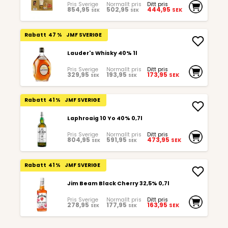
Pris Sverige
Normallt pris
Ditt pris
854,95
502,95
444,95
SEK
SEK
SEK
Rabatt
47 %
JMF SVERIGE
Lauder's Whisky 40% 1l
Pris Sverige
Normallt pris
Ditt pris
329,95
193,95
173,95
SEK
SEK
SEK
Rabatt
41 %
JMF SVERIGE
Laphroaig 10 Yo 40% 0,7l
Pris Sverige
Normallt pris
Ditt pris
804,95
591,95
473,95
SEK
SEK
SEK
Rabatt
41 %
JMF SVERIGE
Jim Beam Black Cherry 32,5% 0,7l
Pris Sverige
Normallt pris
Ditt pris
278,95
177,95
163,95
SEK
SEK
SEK