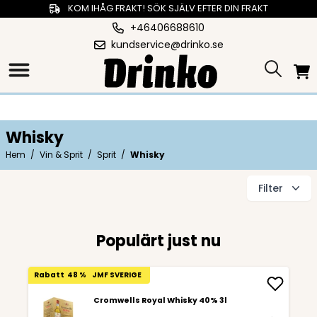
KOM IHÅG FRAKT! SÖK SJÄLV EFTER DIN FRAKT
+46406688610
kundservice@drinko.se
Whisky
Hem
/
Vin & Sprit
/
Sprit
/
Whisky
Filter
Populärt just nu
Rabatt
48 %
JMF SVERIGE
Cromwells Royal Whisky 40% 3l