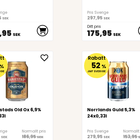
erige
Pris Sverige
5
297,95
SEK
SEK
Ditt pris
,95
175,95
SEK
SEK
tt
Rabatt
52
%
%
IGE
JMF SVERIGE
stads Old Ox 6,9%
Norrlands Guld 5,3%
33l
24x0,33l
erige
Normallt pris
Pris Sverige
Normallt 
186,95
279,95
153,95
SEK
SEK
SEK