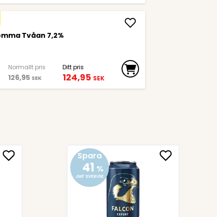
Komma Tvåan 7,2%
Normallt pris
Ditt pris
124,95
126,95
SEK
SEK
Spara
41
%
JMF SVERIGE