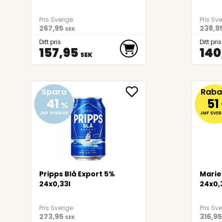
Pris Sverige
Pris Sv
267,95
238,9
SEK
Ditt pris
Ditt pris
157,95
140
SEK
Spara
Raba
41
51
%
JMF SVERIGE
JMF SVER
Pripps Blå Export 5%
Marie
24x0,33l
24x0,
Pris Sverige
Pris Sv
273,95
316,95
SEK