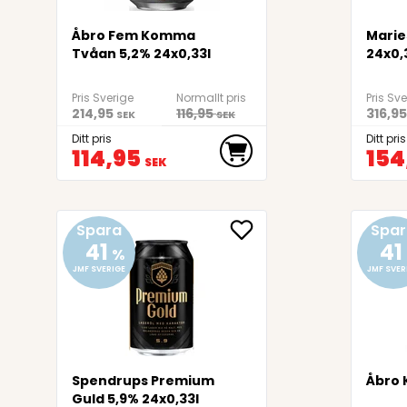
Åbro Fem Komma
Marie
Tvåan 5,2% 24x0,33l
24x0,
Pris Sverige
Normallt pris
Pris Sv
214,95
116,95
316,95
SEK
SEK
Ditt pris
Ditt pris
114,95
154
SEK
Spara
Spar
41
41
%
JMF SVERIGE
JMF SVER
Spendrups Premium
Åbro 
Guld 5,9% 24x0,33l