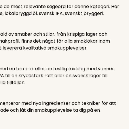
kere de mest relevante søgeord for denne kategori. Her
e, lokalbryggd öl, svensk IPA, svenskt bryggeri,
ld av smaker och stilar, från krispiga lager och
makprofil, finns det något för alla smaklökar inom
tt leverera kvalitativa smakupplevelser.
 med en bra bok eller en festlig middag med vänner.
ll en kryddstark rätt eller en svensk lager till
 tillfällen.
imenterar med nya ingredienser och tekniker för att
tade och låt din smakupplevelse ta dig på en