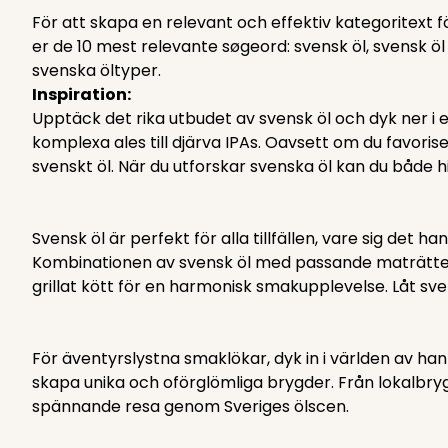
För att skapa en relevant och effektiv kategoritext fö
er de 10 mest relevante søgeord: svensk öl, svensk öl 
svenska öltyper.
Inspiration:
Upptäck det rika utbudet av svensk öl och dyk ner i 
komplexa ales till djärva IPAs. Oavsett om du favorise
svenskt öl. När du utforskar svenska öl kan du både h
Svensk öl är perfekt för alla tillfällen, vare sig de
Kombinationen av svensk öl med passande maträtter ka
grillat kött för en harmonisk smakupplevelse. Låt sven
För äventyrslystna smaklökar, dyk in i världen av ha
skapa unika och oförglömliga brygder. Från lokalbryg
spännande resa genom Sveriges ölscen.