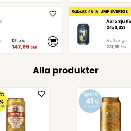
Rabatt
46 %
JMF SVERIGE
l
Åbro Sju 
24x0,33l
is
Ditt pris
Pris Sverige
147,95
231,95
SEK
SEK
Alla produkter
tt
Spara
41
%
%
IGE
JMF SVERIGE