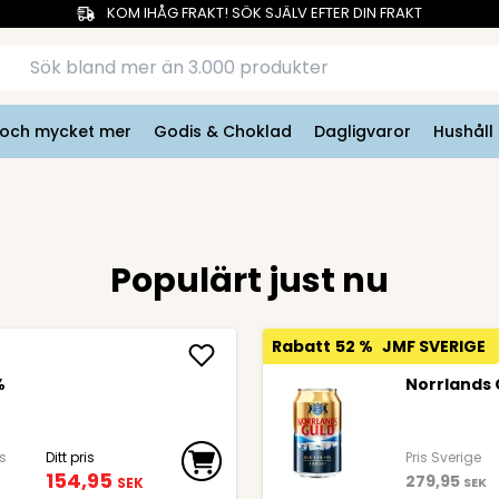
KOM IHÅG FRAKT! SÖK SJÄLV EFTER DIN FRAKT
r och mycket mer
Godis & Choklad
Dagligvaror
Hushåll
Populärt just nu
Rabatt
52 %
JMF SVERIGE
%
Norrlands 
is
Ditt pris
Pris Sverige
154,95
279,95
SEK
SEK