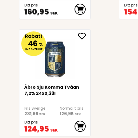
Ditt pris
Ditt pris
160,95
154
SEK
Rabatt
46
%
JMF SVERIGE
Åbro Sju Komma Tvåan
7,2% 24x0,33l
Pris Sverige
Normallt pris
231,95
126,95
SEK
SEK
Ditt pris
124,95
SEK