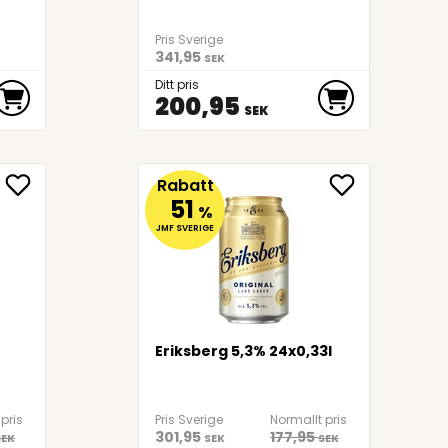
Pris Sverige
341,95
SEK
Ditt pris
200,95
SEK
Rabatt
51
%
JMF SVERIGE
Eriksberg 5,3% 24x0,33l
pris
Pris Sverige
Normallt pris
301,95
177,95
SEK
SEK
SEK