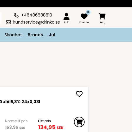
0
+46406688610
kundservice@drinko.se
Profil
Favoriter
Korg
Skönhet
Brands
Jul
Guld 5,3% 24x0,33l
Normallt pris
Ditt pris
134,95
153,95
SEK
SEK