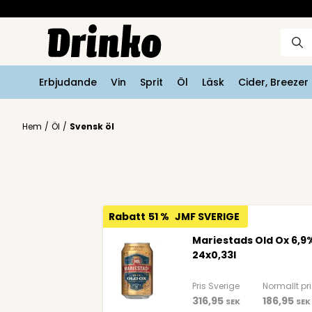
Erbjudande
Vin
Sprit
Öl
Läsk
Cider, Breeze
Hem
/
Öl
/
Svensk öl
Rabatt
51 %
JMF SVERIGE
Mariestads Old Ox 6,9
24x0,33l
Pris Sverige
Normallt pr
316,95
186,95
SEK
SEK