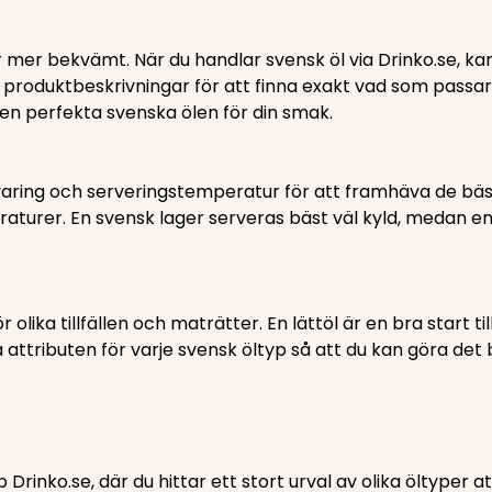
ler mer bekvämt. När du handlar svensk öl via Drinko.se, k
e produktbeskrivningar för att finna exakt vad som passar
den perfekta svenska ölen för din smak.
förvaring och serveringstemperatur för att framhäva de bä
aturer. En svensk lager serveras bäst väl kyld, medan en 
 olika tillfällen och maträtter. En lättöl är en bra start 
 attributen för varje svensk öltyp så att du kan göra det bä
rinko.se, där du hittar ett stort urval av olika öltyper at