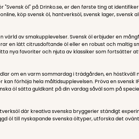
r "Svensk öl" på Drinko.se, er den første ting at identifi
online, köp svensk öl, hantverksöl, svensk lager, svensk al
en värld av smakupplevelser. Svensk öl erbjuder en mångfa
rar en lätt citrusdoftande öl eller en robust och maltig s
itta nya favoriter och njuta av klassiker som fortsätter a
t handlar om en varm sommardag i trädgården, en höstkväll
n förhöja hela måltidsupplevelsen. Pröva en svensk IPA ti
ska öl sätta guldkant på din vardag såväl som på speciella
ntverksöl där kreativa svenska bryggerier ständigt exper
gd öl till nyskapande svenska öltyper, utforska det ovän