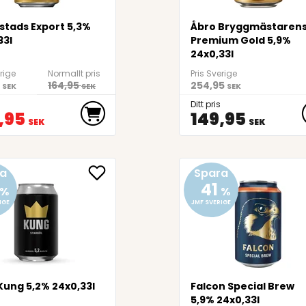
stads Export 5,3%
Åbro Bryggmästaren
33l
Premium Gold 5,9%
24x0,33l
erige
Normallt pris
Pris Sverige
164,95
254,95
SEK
SEK
SEK
Ditt pris
,95
149,95
SEK
SEK
a
Spara
41
%
%
IGE
JMF SVERIGE
Kung 5,2% 24x0,33l
Falcon Special Brew
5,9% 24x0,33l