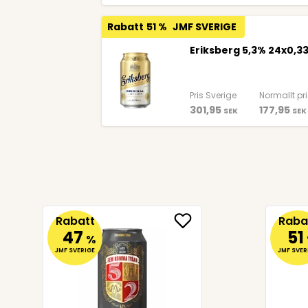
Rabatt
51 %
JMF SVERIGE
Eriksberg 5,3% 24x0,33
Pris Sverige
Normallt pr
301,95
177,95
SEK
SEK
Rabatt
Raba
47
51
%
JMF SVERIGE
JMF SVER