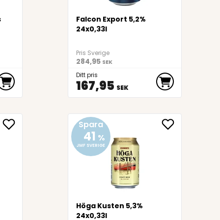
s
Falcon Export 5,2%
24x0,33l
Pris Sverige
284,95
SEK
Ditt pris
167,95
SEK
Spara
41
%
JMF SVERIGE
Höga Kusten 5,3%
24x0,33l