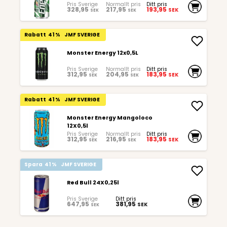
Pris Sverige
Normallt pris
Ditt pris
328,95
217,95
193,95
SEK
SEK
SEK
Rabatt
41 %
JMF SVERIGE
Monster Energy 12x0,5L
Pris Sverige
Normallt pris
Ditt pris
312,95
204,95
183,95
SEK
SEK
SEK
Rabatt
41 %
JMF SVERIGE
Monster Energy Mangoloco
12X0,5l
Pris Sverige
Normallt pris
Ditt pris
312,95
216,95
183,95
SEK
SEK
SEK
Spara
41 %
JMF SVERIGE
Red Bull 24X0,25l
Pris Sverige
Ditt pris
647,95
381,95
SEK
SEK