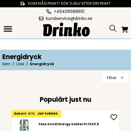
KOM IHÅG FRAKT! SÖK SJÄLV EFTER DIN FRAKT
+46406688610
kundservice@drinko.se
Energidryck
Hem
/
Läsk
/
Energidryck
Filter
Populärt just nu
Rabatt
41 %
JMF SVERIGE
Faxe Kondi Energy Sukkerfri 12X0,5