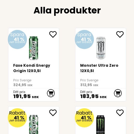
Alla produkter
Spara
Spara
41
%
41
%
JMF SVERIGE
JMF SVERIGE
Faxe Kondi Energy
Monster Ultra Zero
Origin 12X0,5l
12X0,5l
Pris Sverige
Pris Sverige
324,95
312,95
SEK
SEK
Ditt pris
Ditt pris
191,95
183,95
SEK
SEK
Rabatt
Rabatt
41
%
41
%
JMF SVERIGE
JMF SVERIGE