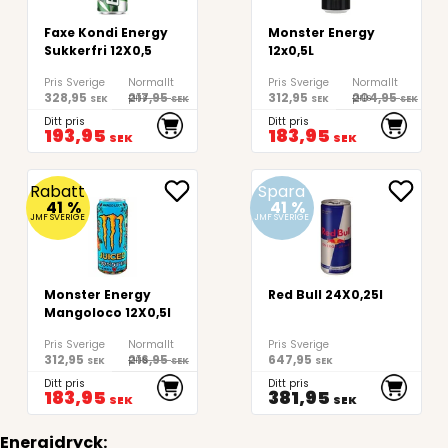
Faxe Kondi Energy
Monster Energy
Sukkerfri 12X0,5
12x0,5L
Pris Sverige
Normallt
Pris Sverige
Normallt
328,95
217,95
312,95
204,95
pris
pris
SEK
SEK
SEK
SEK
Ditt pris
Ditt pris
193,95
183,95
SEK
SEK
Rabatt
Spara
41
%
41
%
JMF SVERIGE
JMF SVERIGE
Monster Energy
Red Bull 24X0,25l
Mangoloco 12X0,5l
Pris Sverige
Normallt
Pris Sverige
312,95
216,95
647,95
pris
SEK
SEK
SEK
Ditt pris
Ditt pris
183,95
381,95
SEK
SEK
Energidryck: