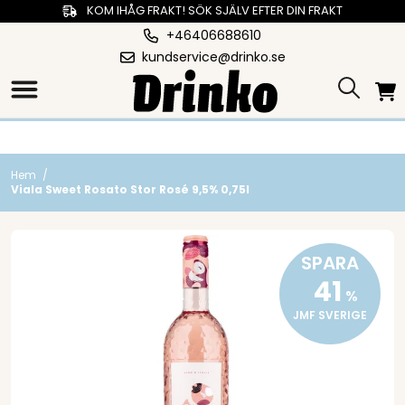
KOM IHÅG FRAKT! SÖK SJÄLV EFTER DIN FRAKT
+46406688610
kundservice@drinko.se
Hem
/
Viala Sweet Rosato Stor Rosé 9,5% 0,75l
SPARA
41
%
JMF SVERIGE