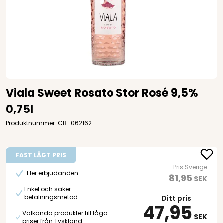
Viala Sweet Rosato Stor Rosé 9,5%
0,75l
Produktnummer: CB_062162
FAST LÅGT PRIS
Pris Sverige
Fler erbjudanden
81,95
SEK
Enkel och säker
betalningsmetod
Ditt pris
47,95
Välkända produkter till låga
SEK
priser från Tyskland