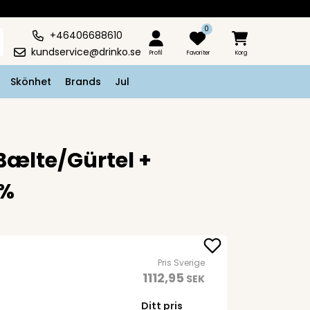
0
+46406688610
kundservice@drinko.se
Profil
Favoriter
Korg
Skönhet
Brands
Jul
Bælte/Gürtel +
4%
Pris Sverige
1112,95
SEK
Ditt pris