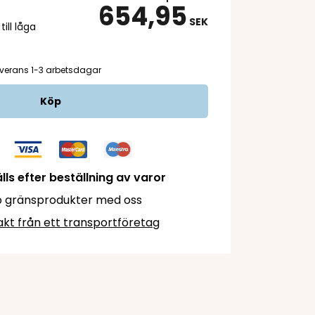
654,95
SEK
ill låga
verans 1-3 arbetsdagar
Köp
lls efter beställning av varor
 gränsprodukter med oss
akt från ett transportföretag