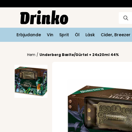
Erbjudande
Vin
Sprit
Öl
Läsk
Cider, Breeze
Hem
/
Underberg Bælte/Gürtel + 24x20ml 44%