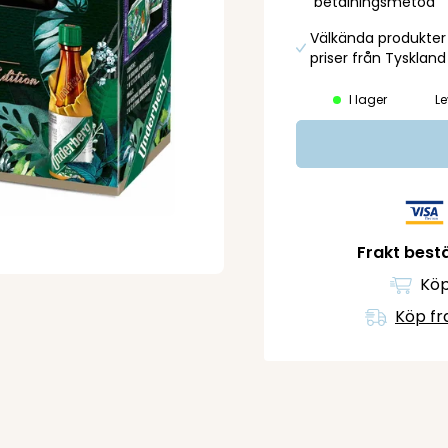
betalningsmetod
Välkända produkter t
priser från Tyskland
I lager
Le
Frakt bestä
Köp
Köp fr