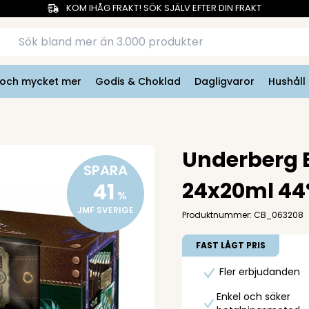
KOM IHÅG FRAKT! SÖK SJÄLV EFTER DIN FRAKT
r och mycket mer
Godis & Choklad
Dagligvaror
Hushåll
Underberg 
SPARA
24x20ml 4
41
%
JMF SVERIGE
Produktnummer: CB_063208
FAST LÅGT PRIS
Fler erbjudanden
Enkel och säker