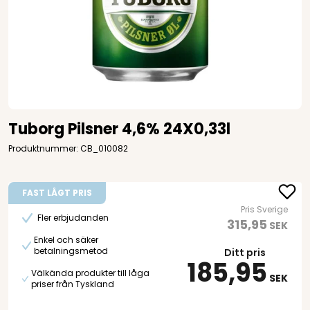
Tuborg Pilsner 4,6% 24X0,33l
Produktnummer: CB_010082
FAST LÅGT PRIS
Pris Sverige
Fler erbjudanden
315,95
SEK
Enkel och säker
betalningsmetod
Ditt pris
185,95
Välkända produkter till låga
SEK
priser från Tyskland