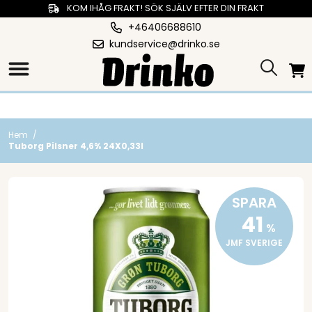
KOM IHÅG FRAKT! SÖK SJÄLV EFTER DIN FRAKT
+46406688610
kundservice@drinko.se
Hem
/
Tuborg Pilsner 4,6% 24X0,33l
SPARA
41
%
JMF SVERIGE