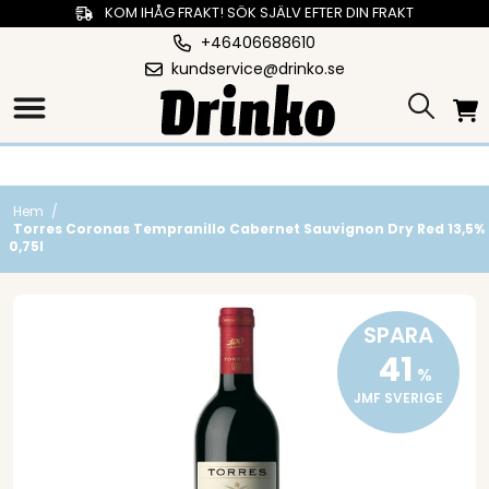
KOM IHÅG FRAKT! SÖK SJÄLV EFTER DIN FRAKT
+46406688610
kundservice@drinko.se
Hem
/
Torres Coronas Tempranillo Cabernet Sauvignon Dry Red 13,5%
0,75l
SPARA
41
%
JMF SVERIGE