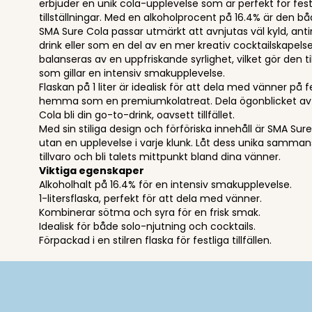
erbjuder en unik cola-upplevelse som är perfekt för festli
tillställningar. Med en alkoholprocent på 16.4% är den båd
SMA Sure Cola passar utmärkt att avnjutas väl kyld, an
drink eller som en del av en mer kreativ cocktailskapels
balanseras av en uppfriskande syrlighet, vilket gör den t
som gillar en intensiv smakupplevelse.
Flaskan på 1 liter är idealisk för att dela med vänner på f
hemma som en premiumkolatreat. Dela ögonblicket av 
Cola bli din go-to-drink, oavsett tillfället.
Med sin stiliga design och förföriska innehåll är SMA Sur
utan en upplevelse i varje klunk. Låt dess unika samman
tillvaro och bli talets mittpunkt bland dina vänner.
Viktiga egenskaper
Alkoholhalt på 16.4% för en intensiv smakupplevelse.
1-litersflaska, perfekt för att dela med vänner.
Kombinerar sötma och syra för en frisk smak.
Idealisk för både solo-njutning och cocktails.
Förpackad i en stilren flaska för festliga tillfällen.