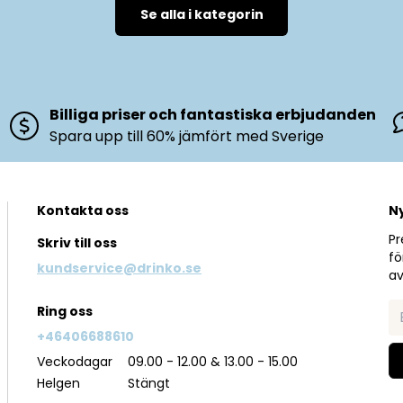
Se alla i kategorin
Billiga priser och fantastiska erbjudanden
Spara upp till 60% jämfört med Sverige
Kontakta oss
N
Pr
Skriv till oss
fö
kundservice@drinko.se
av
Ring oss
+46406688610
Veckodagar
09.00 - 12.00 & 13.00 - 15.00
Helgen
Stängt