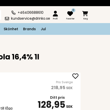
0
+46406688610
kundservice@drinko.se
Profil
Favoriter
Korg
Skönhet
Brands
Jul
la 16,4% 1l
Pris Sverige
218,95
SEK
Ditt pris
128,95
SEK
ill låga