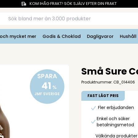
KOM IHÅG FRAKT! SÖK SJÄLV EFTER DIN FRAKT
r och mycket mer
Godis & Choklad
Dagligvaror
Hushåll
Små Sure Co
SPARA
41
Produktnummer: CB_014406
%
JMF SVERIGE
FAST LÅGT PRIS
Fler erbjudanden
Enkel och säker
betalningsmetod
Välkända produkter t