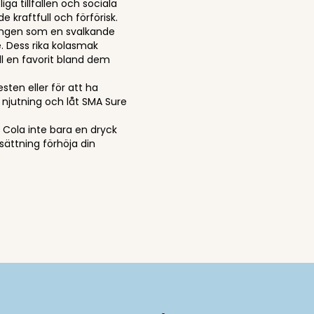
ga tillfällen och sociala
e kraftfull och förförisk.
tingen som en svalkande
e. Dess rika kolasmak
ill en favorit bland dem
esten eller för att ha
njutning och låt SMA Sure
e Cola inte bara en dryck
sättning förhöja din