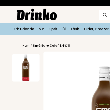
Erbjudande
Vin
Sprit
Öl
Läsk
Cider, Breeze
Hem
/
Små Sure Cola 16,4% 1l