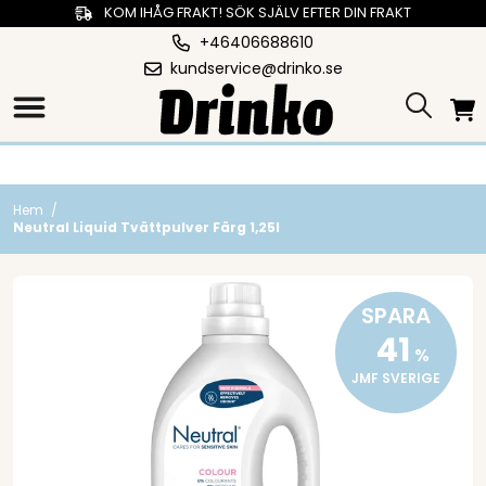
KOM IHÅG FRAKT! SÖK SJÄLV EFTER DIN FRAKT
+46406688610
kundservice@drinko.se
Hem
/
Neutral Liquid Tvättpulver Färg 1,25l
SPARA
41
%
JMF SVERIGE