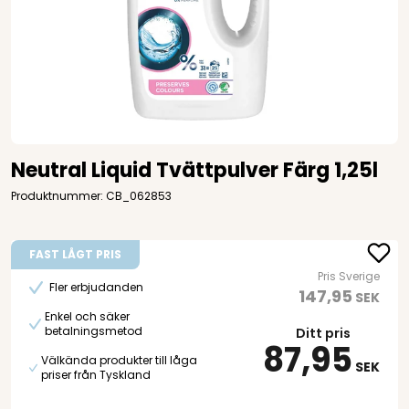
Neutral Liquid Tvättpulver Färg 1,25l
Produktnummer: CB_062853
FAST LÅGT PRIS
Pris Sverige
Fler erbjudanden
147,95
SEK
Enkel och säker
betalningsmetod
Ditt pris
87,95
Välkända produkter till låga
SEK
priser från Tyskland