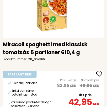
Miracoli spaghetti med klassisk
tomatsås 5 portioner 610,4 g
Produktnummer: CB_062366
FAST LÅGT PRIS
Pris Sverige
Normallt pris
Fler erbjudanden
82,95
48,95
SEK
SEK
Enkel och säker
betalningsmetod
Ditt pris
42,95
Välkända produkter till låga
SEK
priser från Tyskland