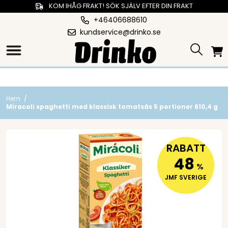
KOM IHÅG FRAKT! SÖK SJÄLV EFTER DIN FRAKT
+46406688610
kundservice@drinko.se
Hem
/
Miracoli spaghetti med klassisk tomatsås 5 portioner 610,4 g
RABATT
48
%
JMF SVERIGE