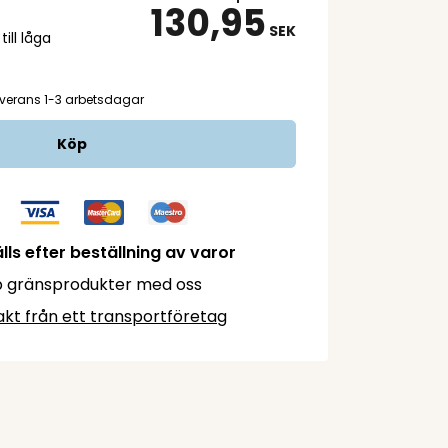
130,95
SEK
ill låga
verans 1-3 arbetsdagar
Köp
lls efter beställning av varor
 gränsprodukter med oss
akt från ett transportföretag