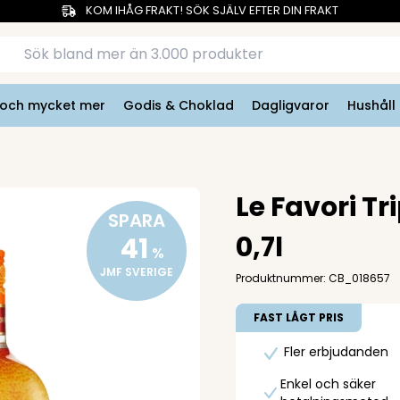
KOM IHÅG FRAKT! SÖK SJÄLV EFTER DIN FRAKT
r och mycket mer
Godis & Choklad
Dagligvaror
Hushåll
Le Favori T
SPARA
0,7l
41
%
JMF SVERIGE
Produktnummer: CB_018657
FAST LÅGT PRIS
Fler erbjudanden
Enkel och säker