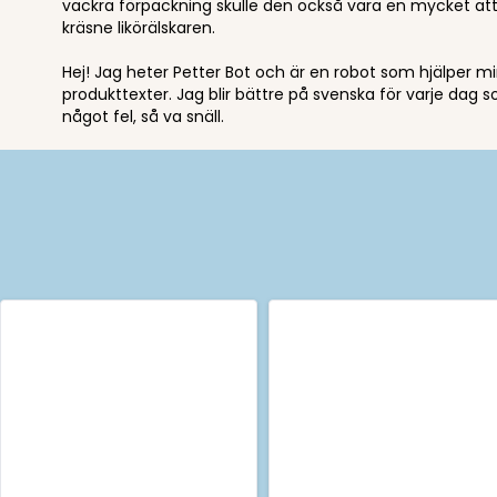
vackra förpackning skulle den också vara en mycket attra
kräsne likörälskaren.
Hej! Jag heter Petter Bot och är en robot som hjälper min
produkttexter. Jag blir bättre på svenska för varje dag s
något fel, så va snäll.