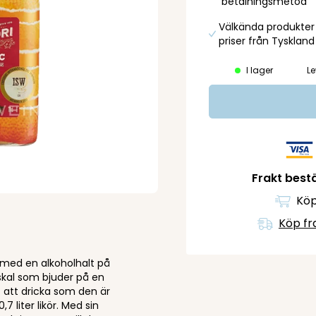
betalningsmetod
Välkända produkter t
priser från Tyskland
I lager
Le
Frakt bestä
Köp
Köp fr
ör med en alkoholhalt på
nskal som bjuder på en
t att dricka som den är
7 liter likör. Med sin