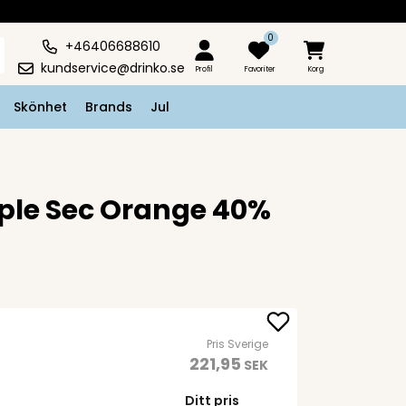
0
+46406688610
kundservice@drinko.se
Profil
Favoriter
Korg
Skönhet
Brands
Jul
riple Sec Orange 40%
Pris Sverige
221,95
SEK
Ditt pris