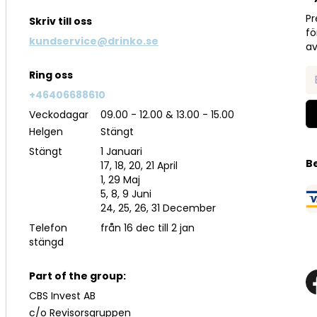
Pr
Skriv till oss
fö
kundservice@drinko.se
av
Ring oss
+46406688610
Veckodagar
09.00 - 12.00 & 13.00 - 15.00
Helgen
Stängt
Stängt
1 Januari
B
17, 18, 20, 21 April
1, 29 Maj
5, 8, 9 Juni
24, 25, 26, 31 December
Telefon
från 16 dec till 2 jan
stängd
Part of the group:
CBS Invest AB
c/o Revisorsgruppen