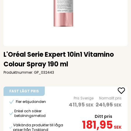
L'Oréal Serie Expert 10in1 Vitamino
Colour Spray 190 ml
Produktnummer: GP_032443
FAST LÅGT PRIS
Pris Sverige
Normallt pris
Fler erbjudanden
411,95
241,95
SEK
SEK
Enkel och säker
betalningsmetod
Ditt pris
181,95
Välkända produkter till låga
SEK
priser från Tyskland