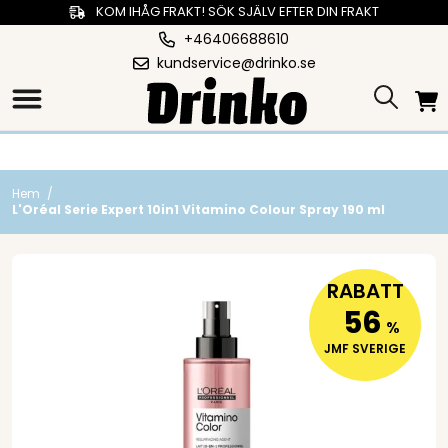
KOM IHÅG FRAKT! SÖK SJÄLV EFTER DIN FRAKT
+46406688610
kundservice@drinko.se
Hem
/
L'Oréal Serie Expert 10in1 Vitamino Colour Spray 190 ml
RABATT
56
%
JMF SVERIGE