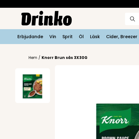
Erbjudande
Vin
Sprit
Öl
Läsk
Cider, Breeze
Hem
/
Knorr Brun sås 3X30G