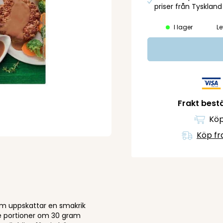
priser från Tyskland
I lager
Le
Frakt bestä
Köp
Köp fr
om uppskattar en smakrik
re portioner om 30 gram