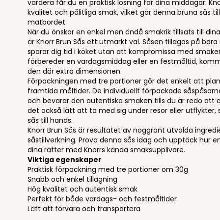
vardera får du en praktisk lösning för dina middagar. Kno
kvalitet och pålitliga smak, vilket gör denna bruna sås til
matbordet.
När du önskar en enkel men ändå smakrik tillsats till dina
är Knorr Brun Sås ett utmärkt val. Såsen tillagas på bara
sparar dig tid i köket utan att kompromissa med smak
förbereder en vardagsmiddag eller en festmåltid, komme
den där extra dimensionen.
Förpackningen med tre portioner gör det enkelt att plan
framtida måltider. De individuellt förpackade såspåsarn
och bevarar den autentiska smaken tills du är redo att
det också lätt att ta med sig under resor eller utflykter, s
sås till hands.
Knorr Brun Sås är resultatet av noggrant utvalda ingredi
såstillverkning. Prova denna sås idag och upptäck hur en
dina rätter med Knorrs kända smaksupplivare.
Viktiga egenskaper
Praktisk förpackning med tre portioner om 30g
Snabb och enkel tillagning
Hög kvalitet och autentisk smak
Perfekt för både vardags- och festmåltider
Lätt att förvara och transportera