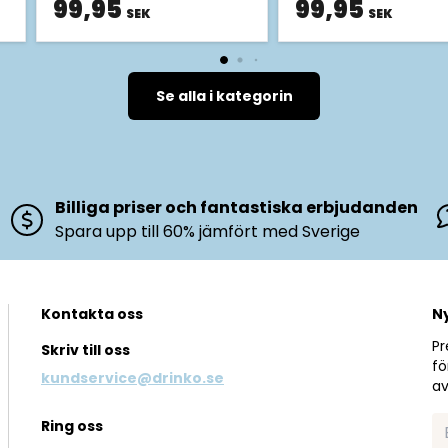
99,95
99,95
SEK
SEK
Se alla i kategorin
Billiga priser och fantastiska erbjudanden
Spara upp till 60% jämfört med Sverige
Kontakta oss
N
Pr
Skriv till oss
fö
kundservice@drinko.se
av
Ring oss