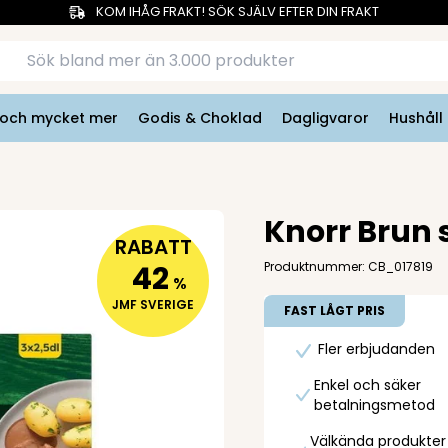
KOM IHÅG FRAKT! SÖK SJÄLV EFTER DIN FRAKT
r och mycket mer
Godis & Choklad
Dagligvaror
Hushåll
Knorr Brun 
RABATT
42
Produktnummer: CB_017819
%
JMF SVERIGE
FAST LÅGT PRIS
Fler erbjudanden
Enkel och säker
betalningsmetod
Välkända produkter t