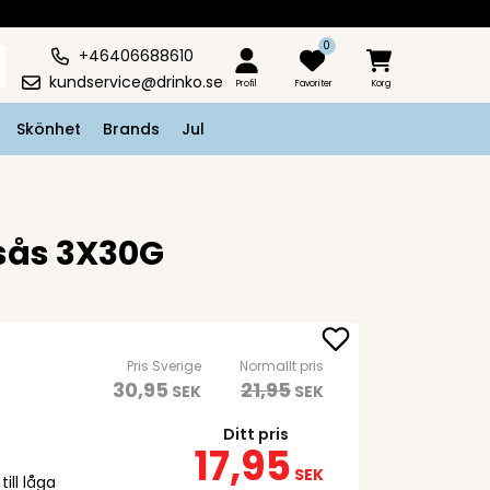
0
+46406688610
kundservice@drinko.se
Profil
Favoriter
Korg
Skönhet
Brands
Jul
sås 3X30G
Pris Sverige
Normallt pris
30,95
21,95
SEK
SEK
Ditt pris
17,95
SEK
ill låga