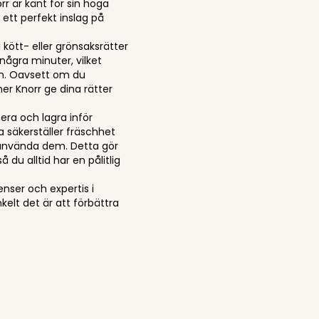
rr är känt för sin höga
l ett perfekt inslag på
 kött- eller grönsaksrätter
 några minuter, vilket
en. Oavsett om du
r Knorr ge dina rätter
era och lagra inför
a säkerställer fräschhet
 använda dem. Detta gör
å du alltid har en pålitlig
enser och expertis i
kelt det är att förbättra