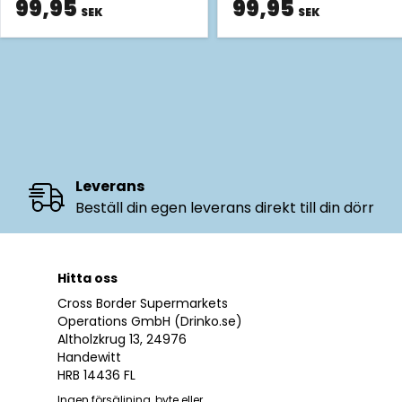
99,95
99,95
SEK
SEK
Leverans
Beställ din egen leverans direkt till din dörr
Hitta oss
Cross Border Supermarkets
Operations GmbH (Drinko.se)
Altholzkrug 13, 24976
Handewitt
HRB 14436 FL
Ingen försäljning, byte eller