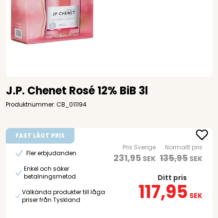
J.P. Chenet Rosé 12% BiB 3l
Produktnummer: CB_011194
FAST LÅGT PRIS
Pris Sverige
Normallt pris
Fler erbjudanden
231,95
135,95
SEK
SEK
Enkel och säker
betalningsmetod
Ditt pris
117,95
Välkända produkter till låga
SEK
priser från Tyskland