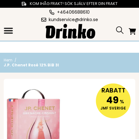
KOM IHÅG FRAKT! SÖK SJÄLV EFTER DIN FRAKT
+46406688610
kundservice@drinko.se
Hem
/
J.P. Chenet Rosé 12% BiB 3l
RABATT
49
%
JMF SVERIGE