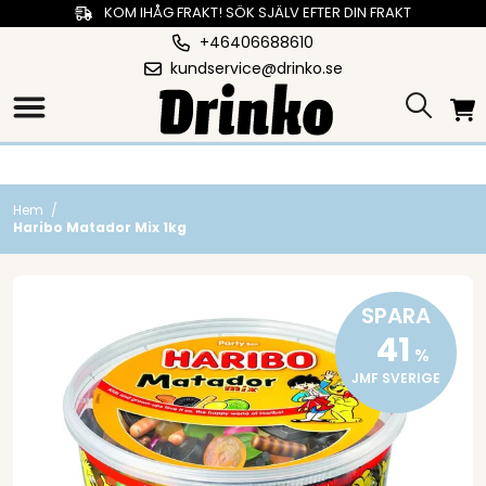
KOM IHÅG FRAKT! SÖK SJÄLV EFTER DIN FRAKT
+46406688610
kundservice@drinko.se
Hem
/
Haribo Matador Mix 1kg
SPARA
41
%
JMF SVERIGE