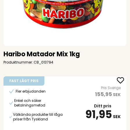
Haribo Matador Mix 1kg
Produktnummer: CB_013794
FAST LÅGT PRIS
Pris Sverige
Fler erbjudanden
155,95
SEK
Enkel och säker
betalningsmetod
Ditt pris
91,95
Välkända produkter till låga
SEK
priser från Tyskland