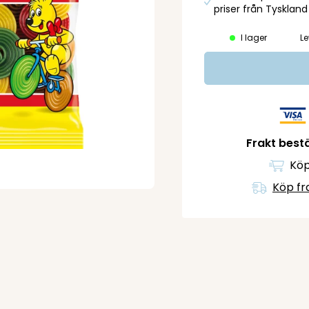
priser från Tyskland
I lager
Le
Frakt bestä
Köp
Köp fr