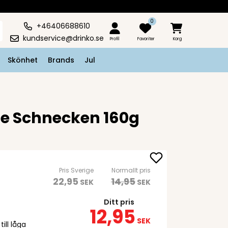
0
+46406688610
kundservice@drinko.se
Profil
Favoriter
Korg
Skönhet
Brands
Jul
te Schnecken 160g
Pris Sverige
Normallt pris
22,95
14,95
SEK
SEK
Ditt pris
12,95
SEK
ill låga