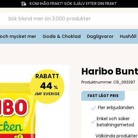
KOM IHÅG FRAKT! SÖK SJÄLV EFTER DIN FRAKT
r och mycket mer
Godis & Choklad
Dagligvaror
Hushåll
Haribo Bun
RABATT
44
Produktnummer: CB_063287
%
JMF SVERIGE
FAST LÅGT PRIS
Fler erbjudanden
Enkel och säker
betalningsmetod
Välkända produkter t