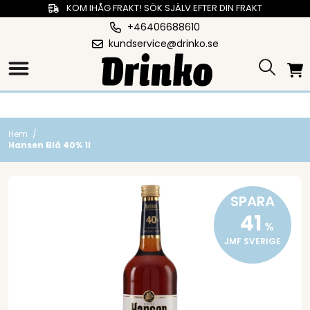
KOM IHÅG FRAKT! SÖK SJÄLV EFTER DIN FRAKT
+46406688610
kundservice@drinko.se
Hem
/
Hansen Blå 40% 1l
SPARA
41
%
JMF SVERIGE