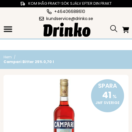
KOM IHÅG FRAKT! SÖK SJÄLV EFTER DIN FRAKT
+46406688610
kundservice@drinko.se
Hem
/
Campari Bitter 25% 0,70 l
SPARA
41
%
JMF SVERIGE