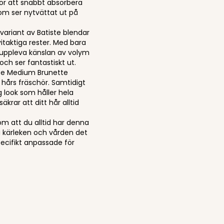
för att snabbt absorbera
 som ser nytvättat ut på
ariant av Batiste blendar
vitaktiga rester. Med bara
uppleva känslan av volym
och ser fantastiskt ut.
iste Medium Brunette
hårs fräschör. Samtidigt
g look som håller hela
krar att ditt hår alltid
m att du alltid har denna
a kärleken och vården det
ecifikt anpassade för