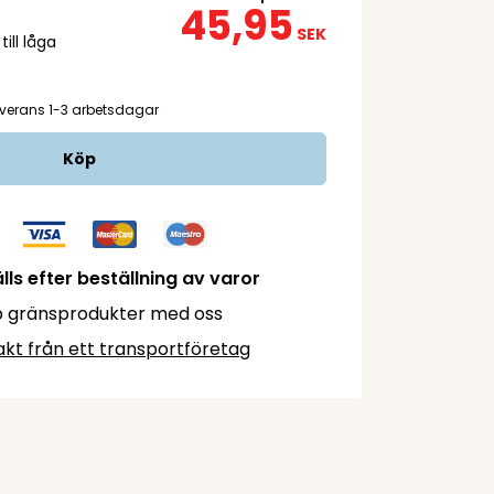
45,95
SEK
ill låga
verans 1-3 arbetsdagar
Köp
lls efter beställning av varor
 gränsprodukter med oss
akt från ett transportföretag