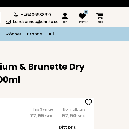
0
+46406688610
kundservice@drinko.se
Profil
Favoriter
Korg
Skönhet
Brands
Jul
ium & Brunette Dry
00ml
Pris Sverige
Normallt pris
77,95
97,50
SEK
SEK
Ditt pris