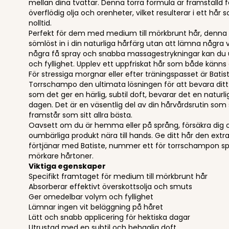
mellan dina tvättar. Denna torra formula är framställd 
överflödig olja och orenheter, vilket resulterar i ett hår
nolltid.
Perfekt för dem med medium till mörkbrunt hår, denna v
sömlöst in i din naturliga hårfärg utan att lämna några 
några få spray och snabba massagestrykningar kan du 
och fyllighet. Upplev ett uppfriskat hår som både känns 
För stressiga morgnar eller efter träningspasset är Bat
Torrschampo den ultimata lösningen för att bevara ditt 
som det ger en härlig, subtil doft, bevarar det en naturli
dagen. Det är en väsentlig del av din hårvårdsrutin som sä
framstår som sitt allra bästa.
Oavsett om du är hemma eller på språng, försäkra dig o
oumbärliga produkt nära till hands. Ge ditt hår den extr
förtjänar med Batiste, nummer ett för torrschampon sp
mörkare hårtoner.
Viktiga egenskaper
Specifikt framtaget för medium till mörkbrunt hår
Absorberar effektivt överskottsolja och smuts
Ger omedelbar volym och fyllighet
Lämnar ingen vit beläggning på håret
Lätt och snabb applicering för hektiska dagar
Utrustad med en subtil och behaglig doft