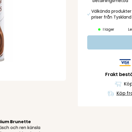
betalningsmetod
Välkända produkter t
priser från Tyskland
I lager
Le
Frakt bestä
Köp
Köp fr
dium Brunette
fräsch och ren känsla