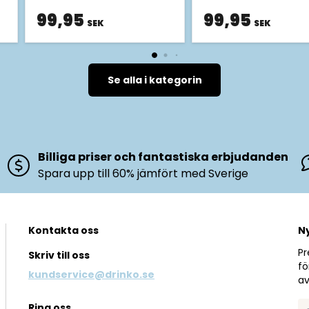
99,95
99,95
SEK
SEK
Se alla i kategorin
Billiga priser och fantastiska erbjudanden
Spara upp till 60% jämfört med Sverige
Kontakta oss
N
Pr
Skriv till oss
fö
kundservice@drinko.se
av
Ring oss