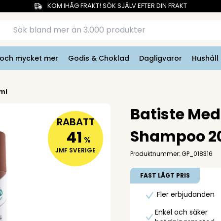
KOM IHÅG FRAKT! SÖK SJÄLV EFTER DIN FRAKT
r och mycket mer
Godis & Choklad
Dagligvaror
Hushåll
ml
Batiste Med
RABATT
Shampoo 2
41
%
JMF SVERIGE
Produktnummer: GP_018316
FAST LÅGT PRIS
Fler erbjudanden
Enkel och säker