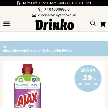
KOM IHÅG FRAKT! SÖK SJÄLV EFTER DIN FRAKT
+46406688610
kundservice@drinko.se
Hem
/
Ajax Universal Lavendel & Magnolia 1000 ml
SPARA
39
%
JMF SVERIGE