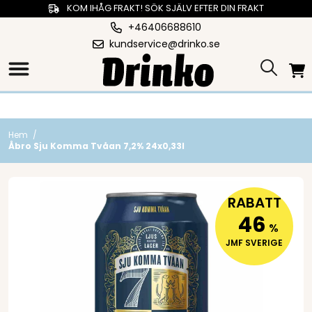
KOM IHÅG FRAKT! SÖK SJÄLV EFTER DIN FRAKT
+46406688610
kundservice@drinko.se
Hem
/
Åbro Sju Komma Tvåan 7,2% 24x0,33l
RABATT
46
%
JMF SVERIGE