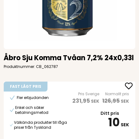
Åbro Sju Komma Tvåan 7,2% 24x0,33l
Produktnummer: CB_062787
FAST LÅGT PRIS
Pris Sverige
Normallt pris
Fler erbjudanden
231,95
126,95
SEK
SEK
Enkel och säker
betalningsmetod
Ditt pris
10
Välkända produkter till låga
SEK
priser från Tyskland