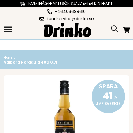
KOM IHÅG FRAKT! SÖK SJÄLV EFTER DIN FRAKT
+46406688610
kundservice@drinko.se
Hem
/
Aalborg Nordguld 40% 0,7l
SPARA
41
%
JMF SVERIGE