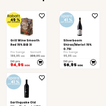
Rabatt
Spara
49
%
41
%
JMF SVERIGE
JMF SVERIGE
Grill Wine Smooth
Silverboom
Red 15% BiB 3l
Shiraz/Merlot 15%
0.75l
Pris Sverige
Normallt
Pris Sverige
186,95
109,95
95,95
pris
SEK
SEK
SEK
Ditt pris
Ditt pris
94,95
56,95
SEK
SEK
Spara
41
%
JMF SVERIGE
Earthquake Old