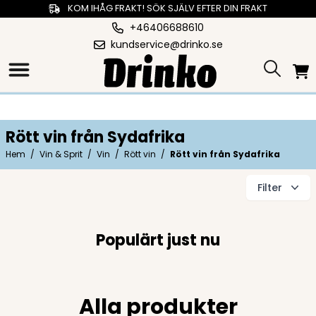
KOM IHÅG FRAKT! SÖK SJÄLV EFTER DIN FRAKT
+46406688610
kundservice@drinko.se
Rött vin från Sydafrika
Hem
/
Vin & Sprit
/
Vin
/
Rött vin
/
Rött vin från Sydafrika
Filter
Populärt just nu
Alla produkter