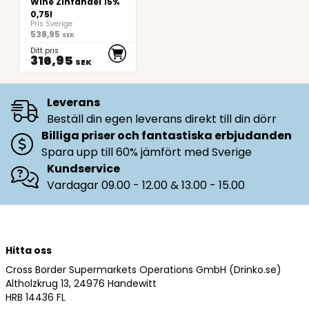
Wine Zinfandel 15%
0,75l
Pris Sverige
538,95
SEK
Ditt pris
316,95
SEK
Leverans
Beställ din egen leverans direkt till din dörr
Billiga priser och fantastiska erbjudanden
Spara upp till 60% jämfört med Sverige
Kundservice
Vardagar 09.00 - 12.00 & 13.00 - 15.00
Hitta oss
Cross Border Supermarkets Operations GmbH (Drinko.se)
Altholzkrug 13, 24976 Handewitt
HRB 14436 FL