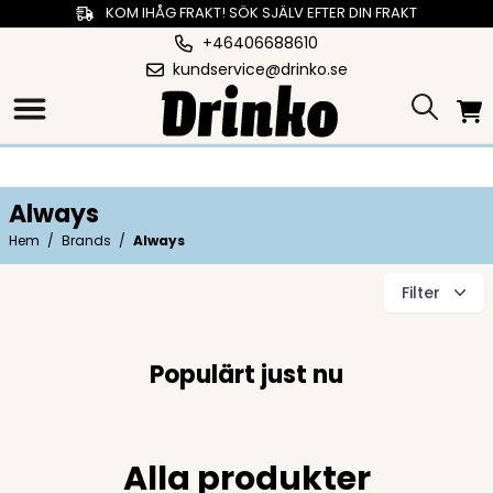
KOM IHÅG FRAKT! SÖK SJÄLV EFTER DIN FRAKT
+46406688610
kundservice@drinko.se
Always
Hem
/
Brands
/
Always
Filter
Populärt just nu
Alla produkter