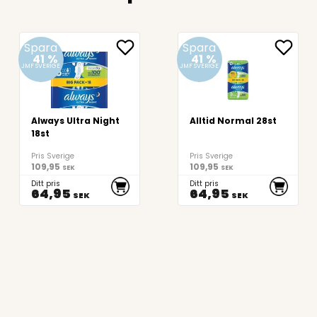
Spara
Spara
41
%
41
%
JMF SVERIGE
JMF SVERIGE
Always Ultra Night
Alltid Normal 28st
18st
Pris Sverige
Pris Sverige
109,95
109,95
SEK
SEK
Ditt pris
Ditt pris
64,95
64,95
SEK
SEK